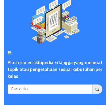
Platform ensiklopedia Erlangga yang memuat
topik atau pengetahuan sesuai kebutuhan per
kelas