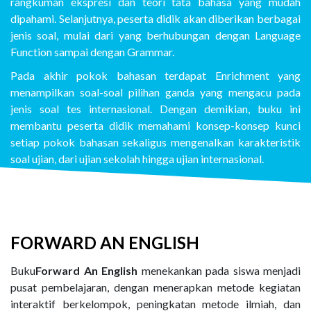
rangkuman ekspresi dan teori tata bahasa yang mudah
dipahami. Selanjutnya, peserta didik akan diberikan berbagai
jenis soal, mulai dari yang berhubungan dengan Language
Function sampai dengan Grammar.
Pada akhir pokok bahasan terdapat Enrichment yang
menampilkan soal-soal pilihan ganda yang mengacu pada
jenis soal tes internasional. Dengan demikian, buku ini
membantu peserta didik memahami konsep-konsep kunci
setiap pokok bahasan sekaligus mengenalkan karakteristik
soal ujian, dari ujian sekolah hingga ujian internasional.
FORWARD AN ENGLISH
Buku
Forward An English
menekankan pada siswa menjadi
pusat pembelajaran, dengan menerapkan metode kegiatan
interaktif berkelompok, peningkatan metode ilmiah, dan